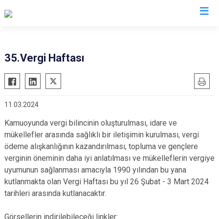
Antalya
35.Vergi Haftası
Akseki
Korkuteli
Alanya
Kumluca
11.03.2024
Elmalı
Manavgat
Finike
Serik
Kamuoyunda vergi bilincinin oluşturulması, idare ve
mükellefler arasında sağlıklı bir iletişimin kurulması, vergi
Gazipaşa
Aksu
ödeme alışkanlığının kazandırılması, topluma ve gençlere
Gündoğmuş
Döşemealtı
verginin öneminin daha iyi anlatılması ve mükelleflerin vergiye
İbradı
Kepez
uyumunun sağlanması amacıyla 1990 yılından bu yana
kutlanmakta olan Vergi Haftası bu yıl 26 Şubat - 3 Mart 2024
Demre
Konyaaltı
tarihleri arasında kutlanacaktır.
Kaş
Muratpaşa
Kemer
Görsellerin indirilebileceği linkler: