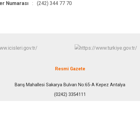
er Numarası
: (242) 344 77 70
İbradı
Demre
Kaş
Kemer
Resmi Gazete
Barış Mahallesi Sakarya Bulvarı No:65-A Kepez Antalya
(0242) 3354111