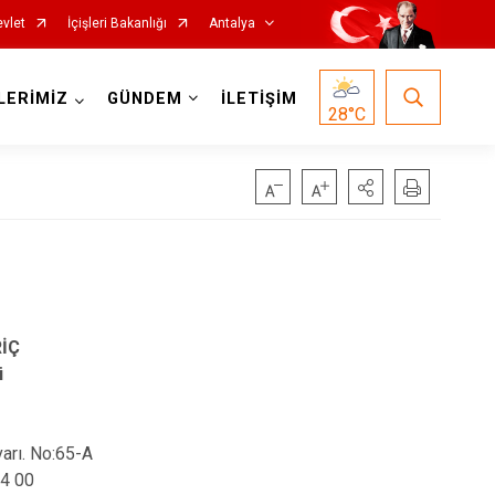
vlet
İçişleri Bakanlığı
Antalya
LERİMİZ
GÜNDEM
İLETİŞİM
28
°C
Korkuteli
Kumluca
RİÇ
Manavgat
ü
Serik
Aksu
ı. No:65-A
Döşemealtı
4 00