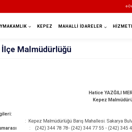
e-De
AYMAKAMLIK
KEPEZ
MAHALLİ İDARELER
HİZMET
Antalya
 İlçe Malmüdürlüğü
Akseki
Alanya
Hatice YAZĞILI ME
Elmalı
Kepez Malmüdür
Finike
gileri:
Gazipaşa
ı
: Kepez Malmüdürlüğü Barış Mahallesi. Sakarya Bulvar
Gündoğmuş
umarası
: (242) 344 78 78- (242) 344 77 55 - (242) 345 4