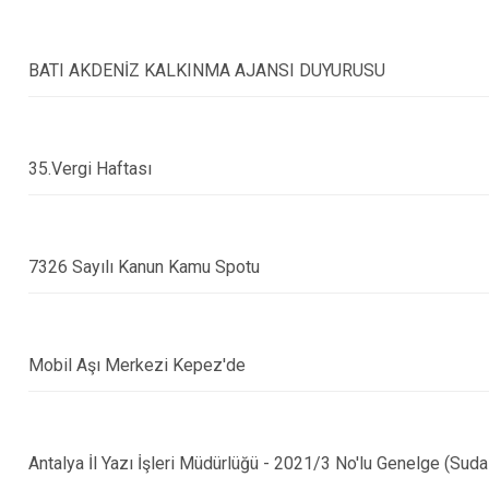
İbradı
Demre
BATI AKDENİZ KALKINMA AJANSI DUYURUSU
Kaş
Kemer
35.Vergi Haftası
7326 Sayılı Kanun Kamu Spotu
Mobil Aşı Merkezi Kepez'de
Antalya İl Yazı İşleri Müdürlüğü - 2021/3 No'lu Genelge (Sud