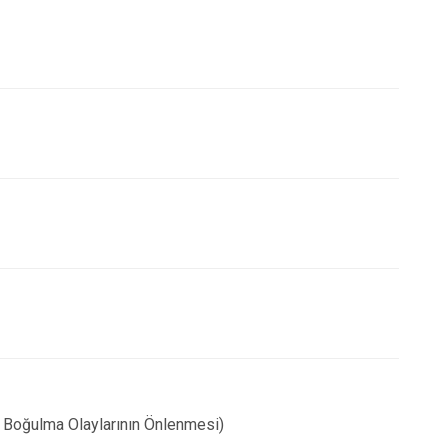
Kepez
Konyaaltı
Muratpaşa
a Boğulma Olaylarının Önlenmesi)