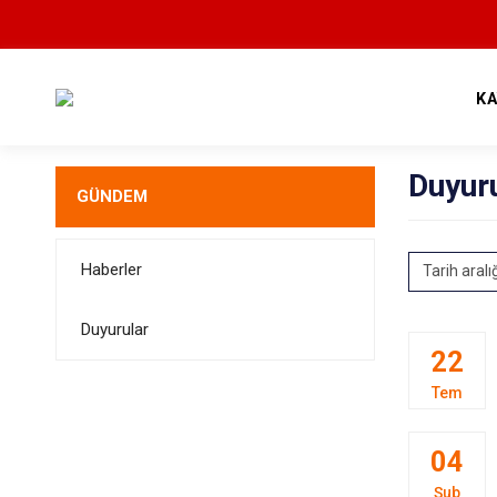
K
Duyur
GÜNDEM
Haberler
Tarih aralı
Duyurular
22
Tem
04
Şub