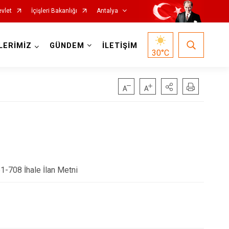
vlet
İçişleri Bakanlığı
Antalya
LERİMİZ
GÜNDEM
İLETİŞİM
30
°C
Korkuteli
Kumluca
Manavgat
61-708 İhale İlan Metni
Serik
Aksu
Döşemealtı