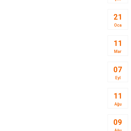
21
Oca
11
Mar
07
Eyl
11
Ağu
09
Ağu