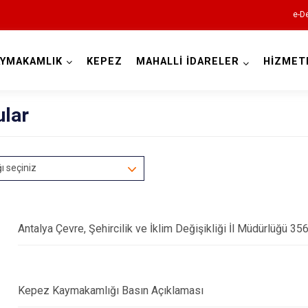
e-De
AYMAKAMLIK
KEPEZ
MAHALLİ İDARELER
HİZMET
Antalya
ular
ğı seçiniz
Akseki
Alanya
Elmalı
Antalya Çevre, Şehircilik ve İklim Değişikliği İl Müdürlüğü 35
Finike
Gazipaşa
Kepez Kaymakamlığı Basın Açıklaması
Gündoğmuş