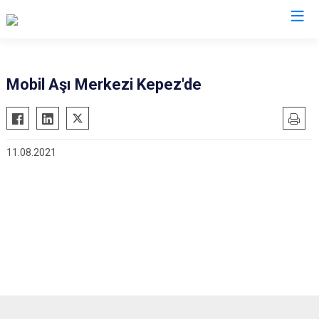
Antalya
Mobil Aşı Merkezi Kepez'de
Akseki
Korkuteli
Alanya
Kumluca
11.08.2021
Elmalı
Manavgat
Finike
Serik
Gazipaşa
Aksu
Gündoğmuş
Döşemealtı
İbradı
Kepez
Demre
Konyaaltı
Kaş
Muratpaşa
Kemer