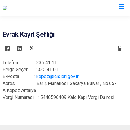
Antalya
Evrak Kayıt Şefliği
Akseki
Korkuteli
Alanya
Kumluca
Telefon : 335 41 11
Elmalı
Manavgat
Belge Geçer : 335 41 01
Finike
Serik
E-Posta :
kepez@icisleri.gov.tr
Gazipaşa
Aksu
Adres : Barış Mahallesi, Sakarya Bulvarı, No.65-
A Kepez Antalya
Gündoğmuş
Döşemealtı
Vergi Numarası : 5440596409 Kale Kapı Vergi Dairesi
İbradı
Kepez
Demre
Konyaaltı
Kaş
Muratpaşa
Kemer