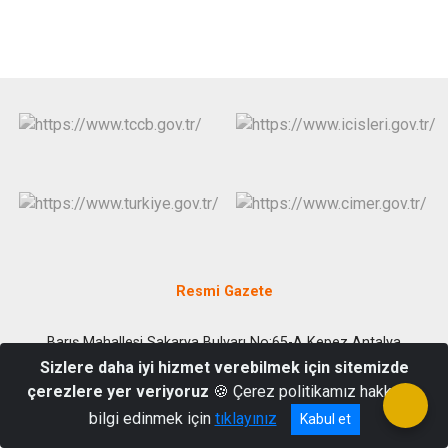
Resmi Gazete
Barış Mahallesi Sakarya Bulvarı No:65-A Kepez Antalya
Sizlere daha iyi hizmet verebilmek için sitemizde
(0242) 3354111
çerezlere yer veriyoruz
🍪 Çerez politikamız hakkında
bilgi edinmek için
tıklayınız
Kabul et