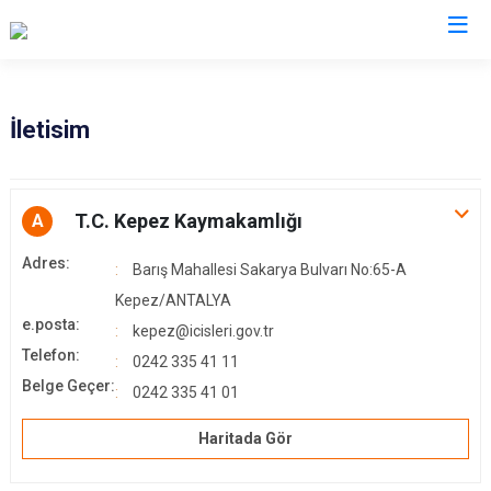
Antalya
İletisim
Akseki
Korkuteli
Alanya
Kumluca
T.C. Kepez Kaymakamlığı
A
Elmalı
Manavgat
Adres:
Barış Mahallesi Sakarya Bulvarı No:65-A
Finike
Serik
Kepez/ANTALYA
Gazipaşa
Aksu
e.posta:
kepez@icisleri.gov.tr
Gündoğmuş
Döşemealtı
Telefon:
0242 335 41 11
İbradı
Kepez
Belge Geçer:
0242 335 41 01
Demre
Konyaaltı
Haritada Gör
Kaş
Muratpaşa
Kemer