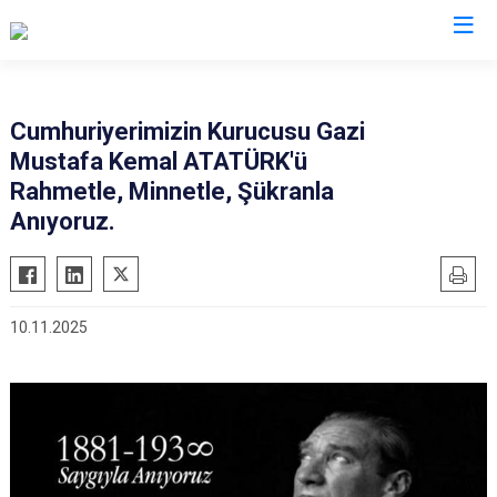
Antalya
Cumhuriyerimizin Kurucusu Gazi
Mustafa Kemal ATATÜRK'ü
Akseki
Korkuteli
Rahmetle, Minnetle, Şükranla
Alanya
Kumluca
Anıyoruz.
Elmalı
Manavgat
Finike
Serik
Gazipaşa
Aksu
10.11.2025
Gündoğmuş
Döşemealtı
İbradı
Kepez
Demre
Konyaaltı
Kaş
Muratpaşa
Kemer