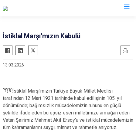
Antalya
İstiklal Marşı'mızın Kabulü
Akseki
Korkuteli
Alanya
Kumluca
13.03.2026
Elmalı
Manavgat
Finike
Serik
Gazipaşa
Aksu
🇹🇷İstiklal Marşı’mızın Türkiye Büyük Millet Meclisi
Gündoğmuş
Döşemealtı
tarafından 12 Mart 1921 tarihinde kabul edilişinin 105. yıl
İbradı
Kepez
dönümünde; bağımsızlık mücadelemizin ruhunu en güçlü
şekilde ifade eden bu eşsiz eseri milletimize armağan eden
Demre
Konyaaltı
Vatan Şairimiz Mehmet Akif Ersoy’u ve istiklal mücadelemizin
Kaş
Muratpaşa
tüm kahramanlarını saygı, minnet ve rahmetle anıyoruz.
Kemer