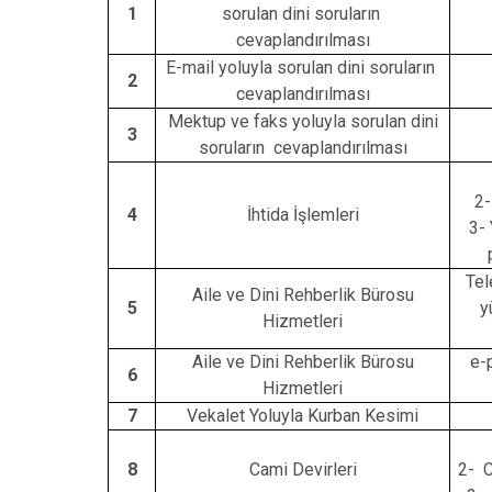
1
sorulan dini soruların
İbradı
cevaplandırılması
Demre
E-mail yoluyla sorulan dini soruların
2
cevaplandırılması
Kaş
Mektup ve faks yoluyla sorulan dini
Kemer
3
soruların cevaplandırılması
2-
4
İhtida İşlemleri
3-
Tel
Aile ve Dini Rehberlik Bürosu
5
y
Hizmetleri
Aile ve Dini Rehberlik Bürosu
e-
6
Hizmetleri
7
Vekalet Yoluyla Kurban Kesimi
8
Cami Devirleri
2- C