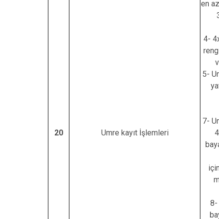
en az
4- 4
reng
v
5- U
ya
7- U
20
Umre kayıt İşlemleri
4
baya
içi
m
8-
ba