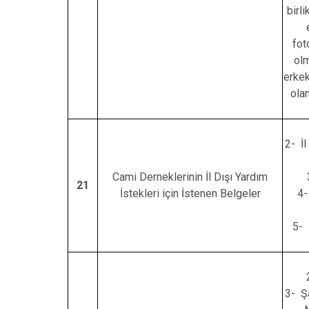
birl
fot
olm
erkek
ola
2- İ
Cami Derneklerinin İl Dışı Yardım
21
İstekleri için İstenen Belgeler
4-
5- 
3- Şa