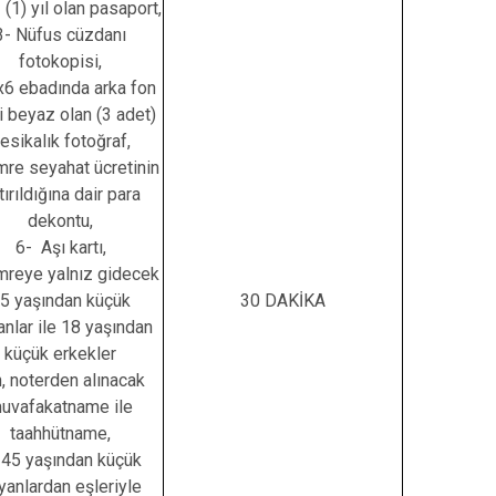
 (1) yıl olan pasaport,
3- Nüfus cüzdanı
fotokopisi,
x6 ebadında arka fon
i beyaz olan (3 adet)
esikalık fotoğraf,
mre seyahat ücretinin
tırıldığına dair para
dekontu,
6- Aşı kartı,
mreye yalnız gidecek
5 yaşından küçük
30 DAKİKA
nlar ile 18 yaşından
küçük erkekler
n, noterden alınacak
uvafakatname ile
taahhütname,
 45 yaşından küçük
yanlardan eşleriyle