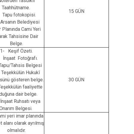
Noterden Tasdikli
Taahhütname.
15 GÜN
- Tapu fotokopisi.
Arsanın Belediyesi
r Planında Cami Yeri
arak Tahsisine Dair
Belge.
1- Keşif Özeti.
 İnşaat Fotoğrafı.
Tapu/Tahsis Belgesi
 Teşekkülün Hukukî
üsünü gösteren belge.
30 GÜN
eşekkülün faaliyette
duğuna dair belge.
İnşaat Ruhsatı veya
Onarım Belgesi.
mi yeri imar planında
t alanı olarak ayrılmış
olmalıdır.