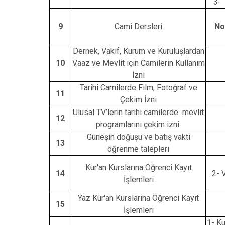
3- 
9
Cami Dersleri
No
Dernek, Vakıf, Kurum ve Kuruluşlardan
10
Vaaz ve Mevlit için Camilerin Kullanım
İzni
Tarihi Camilerde Film, Fotoğraf ve
11
Çekim İzni
Ulusal TV’lerin tarihi camilerde mevlit
12
programlarını çekim izni.
Güneşin doğuşu ve batış vakti
13
öğrenme talepleri
Kur'an Kurslarına Öğrenci Kayıt
14
2- 
İşlemleri
Yaz Kur'an Kurslarına Öğrenci Kayıt
15
İşlemleri
1- Ku