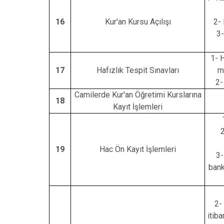
16
Kur'an Kursu Açılışı
2- 
3
1- H
17
Hafızlık Tespit Sınavları
m
2-
Camilerde Kur'an Öğretimi Kurslarına
18
Kayıt İşlemleri
19
Hac Ön Kayıt İşlemleri
3-
bank
2- 
itiba