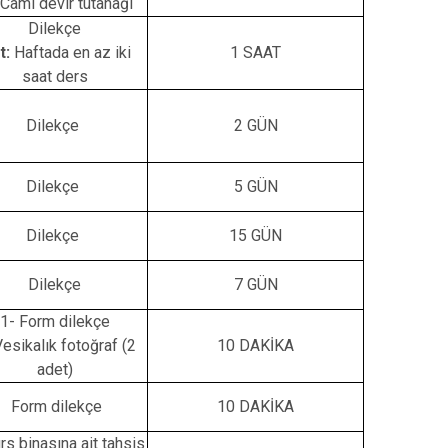
Cami devir tutanağı
Dilekçe
t:
Haftada en az iki
1 SAAT
saat ders
Dilekçe
2 GÜN
Dilekçe
5 GÜN
Dilekçe
15 GÜN
Dilekçe
7 GÜN
1- Form dilekçe
Vesikalık fotoğraf (2
10 DAKİKA
adet)
Form dilekçe
10 DAKİKA
rs binasına ait tahsis