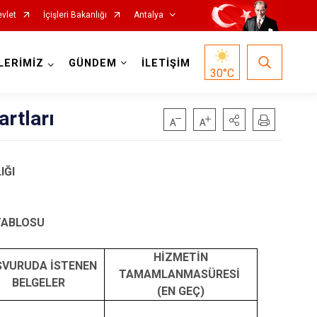
vlet
İçişleri Bakanlığı
Antalya
LERİMİZ
GÜNDEM
İLETİŞİM
30
°C
rtları
IĞI
Korkuteli
Kumluca
TABLOSU
Manavgat
HİZMETİN
Serik
ŞVURUDA İSTENEN
TAMAMLANMASÜRESİ
Aksu
BELGELER
(EN GEÇ)
Döşemealtı