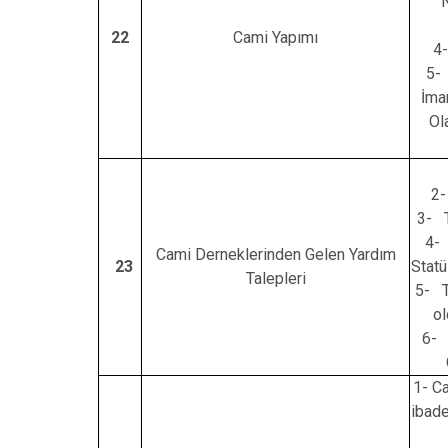
22
Cami Yapımı
4
5- 
İma
Ol
2-
3- 
4-
Cami Derneklerinden Gelen Yardım
23
Stat
Talepleri
5- T
ol
6- 
1- Ca
ibade