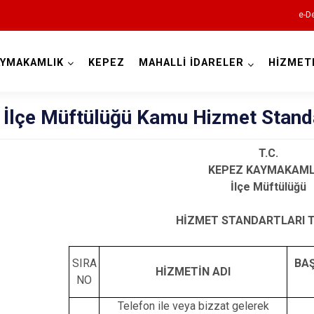
e-De
AYMAKAMLIK
KEPEZ
MAHALLİ İDARELER
HİZMET
Antalya
 İlçe Müftülüğü Kamu Hizmet Standa
T.C.
KEPEZ KAYMAKAML
Akseki
İlçe Müftülüğü
Alanya
HİZMET STANDARTLARI 
Elmalı
Finike
SIRA
BA
HİZMETİN ADI
Gazipaşa
NO
Gündoğmuş
Telefon ile veya bizzat gelerek