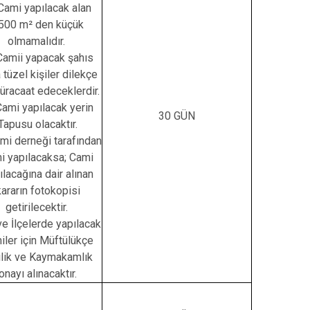
Cami yapılacak alan
500 m² den küçük
olmamalıdır.
Camii yapacak şahıs
 tüzel kişiler dilekçe
müracaat edeceklerdir.
Cami yapılacak yerin
30 GÜN
Tapusu olacaktır.
mi derneği tarafından
i yapılacaksa; Cami
ılacağına dair alınan
kararın fotokopisi
getirilecektir.
 ve İlçelerde yapılacak
iler için Müftülükçe
ilik ve Kaymakamlık
onayı alınacaktır.