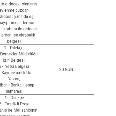
ikte gidecek olanların
evlenme cüzdanı
okopisi, yanında eşi
ayıp birinci derece
 akrabası ile gidecek
nlardan ise akrabalık
belgesi.
1- Dilekçe,
l Dernekler Müdürlüğü
İzin Belgesi,
3- Yetki Belgesi
20 GÜN
 Kaymakamlık Üst
Yazısı,
Ibanlı Banka Hesap
numarası
1- Dilekçe
2- Tasdikli Proje
hıs ile Mal sahibinin