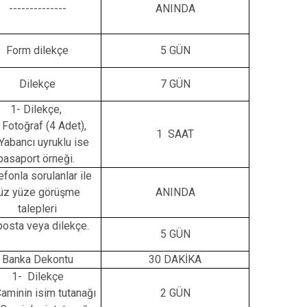
--------------
ANINDA
Kepez
Konyaaltı
Form dilekçe
5 GÜN
Muratpaşa
Dilekçe
7 GÜN
1- Dilekçe,
 Fotoğraf (4 Adet),
1 SAAT
 Yabancı uyruklu ise
pasaport örneği.
efonla sorulanlar ile
üz yüze görüşme
ANINDA
talepleri
posta veya dilekçe.
5 GÜN
Banka Dekontu
30 DAKİKA
1- Dilekçe
aminin isim tutanağı
2 GÜN