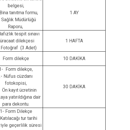
belgesi,
Bina tanıtma formu,
1 AY
- Sağlık Müdürlüğü
Raporu,
afızlık tespit sınavı
üracaat dilekçesi
1 HAFTA
 Fotoğraf (3 Adet)
Form dilekçe
10 DAKİKA
1- Form dilekçe,
2- Nüfus cüzdanı
fotokopisi,
30 DAKİKA
 Ön kayıt ücretinin
aya yatırıldığına dair
para dekontu.
1- Form Dilekçe
Katılacağı tur tarihi
riyle geçerlilik süresi