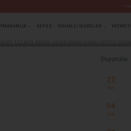
e-De
AYMAKAMLIK
KEPEZ
MAHALLİ İDARELER
HİZMET
Antalya
Duyurular
Akseki
22
Alanya
Tem
Elmalı
04
Finike
Şub
Gazipaşa
Gündoğmuş