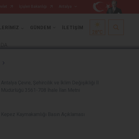
vlet
İçişleri Bakanlığı
Antalya
1
/
5
LERİMİZ
GÜNDEM
İLETİŞİM
28
°C
Korkuteli
Antalya Çevre, Şehircilik ve İklim Değişikliği İl
Müdürlüğü 3561-708 İhale İlan Metni
Kumluca
Manavgat
Serik
Kepez Kaymakamlığı Basın Açıklaması
Aksu
Döşemealtı