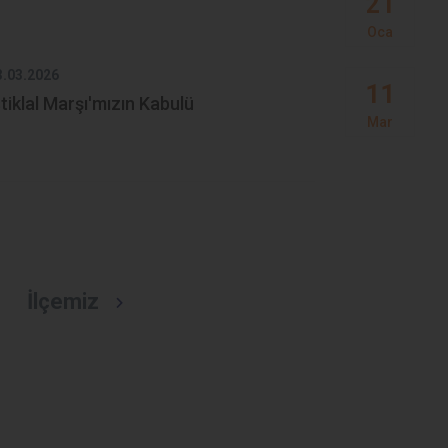
21
İbradı
Oca
Demre
3.03.2026
10.11.2025
Kaş
11
stiklal Marşı'mızın Kabulü
Cumhuriyer
Kemer
Mar
Mustafa K
Minnetle, 
İlçemiz