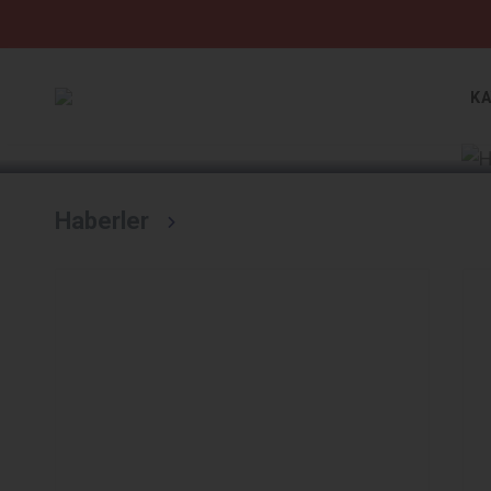
Devamını Oku
K
Haberler